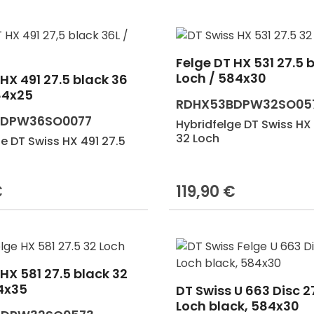
Felge DT HX 531 27.5 
Produkt Anzahl:
Loch / 584x30
HX 491 27.5 black 36
84x25
RDHX53BDPW32SO05
BDPW36SO0077
Hybridfelge DT Swiss HX 
32 Loch
e DT Swiss HX 491 27.5
€
119,90 €
Preis:
Regulärer Preis:
HX 581 27.5 black 32
t Anzahl: Gib den gewünschten Wert e
4x35
DT Swiss U 663 Disc 2
Produkt Anzahl:
Loch black, 584x30