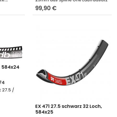
es
99,90 €
Regulärer Preis:
erten
ung mit
/ 584x24
in oder benutze die Schaltflächen um
 Gib den gewünschten Wert ein oder b
74
 27.5 /
EX 471 27.5 schwarz 32 Loch,
584x25