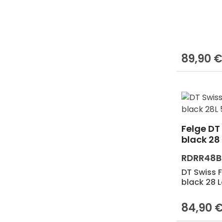
89,90 
Regulärer 
Felge DT 
black 28
RDRR48
DT Swiss F
black 28 
84,90 
Regulärer 