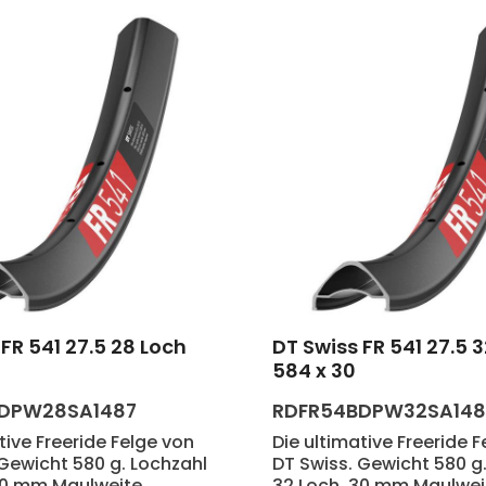
FR 541 27.5 28 Loch
DT Swiss FR 541 27.5 
t Anzahl: Gib den gewünschten Wert e
584 x 30
DPW28SA1487
RDFR54BDPW32SA14
tive Freeride Felge von
Die ultimative Freeride 
 Gewicht 580 g. Lochzahl
DT Swiss. Gewicht 580 g
30 mm Maulweite.
32 Loch. 30 mm Maulwei