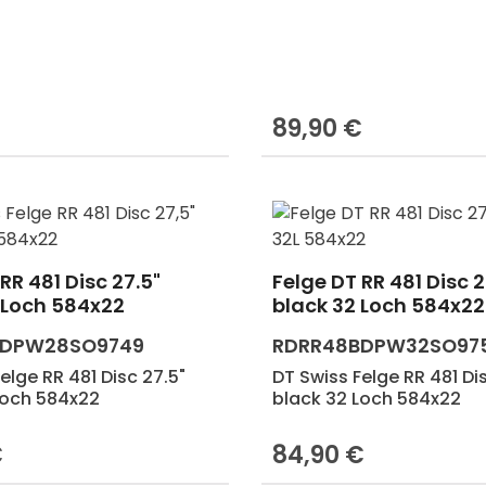
€
89,90 €
Preis:
Regulärer Preis:
RR 481 Disc 27.5"
Felge DT RR 481 Disc 2
Produkt Anzahl:
 Loch 584x22
black 32 Loch 584x22
BDPW28SO9749
RDRR48BDPW32SO97
elge RR 481 Disc 27.5"
DT Swiss Felge RR 481 Di
Loch 584x22
black 32 Loch 584x22
€
84,90 €
Preis:
Regulärer Preis: