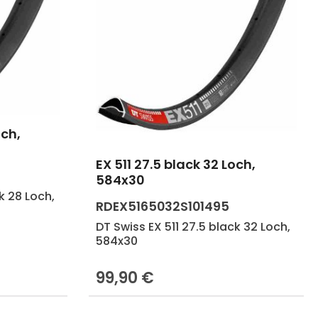
och,
 Gib den gewünschten Wert ein oder b
EX 511 27.5 black 32 Loch,
584x30
k 28 Loch,
RDEX5165032S101495
DT Swiss EX 511 27.5 black 32 Loch,
584x30
99,90 €
Regulärer Preis: