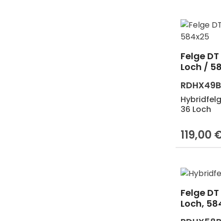
Felge DT 
Loch / 5
RDHX49
Hybridfelg
36 Loch
119,00 
Regulärer 
Felge DT 
Produk
Loch, 58