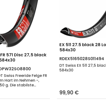
EX 511 27.5 black 28 L
Produkt Anzahl:
584x30
FR 571 Disc 27,5 black
RDEX5165028S011494
 584x30
DT Swiss EX 511 27,5 blac
BDPW32SO8800
584x30
T Swiss Freeride Felge FR
rem Hart im Nehmen -,
0 g. Die stabilste
 und Downhillfelge von DT
€
99,90 €
Preis:
Regulärer Preis:
fradgrösse 27.5,
32 Loch