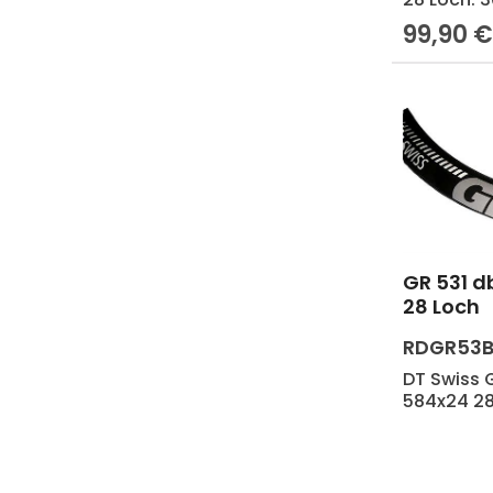
Laufradgr
99,90 
Regulärer 
Felgenprof
Durschlag
Squorx Alu
GR 531 d
Produk
28 Loch
RDGR53
DT Swiss G
584x24 28