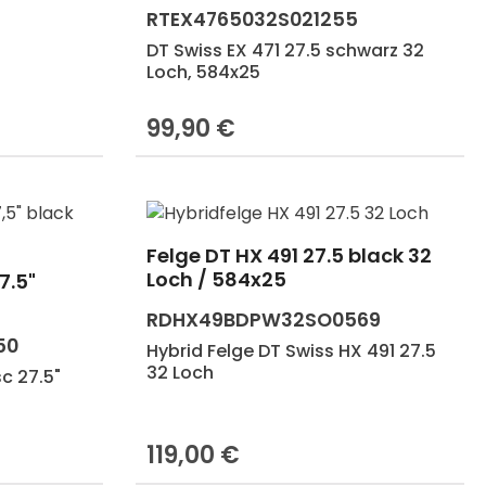
RTEX4765032S021255
DT Swiss EX 471 27.5 schwarz 32
Loch, 584x25
99,90 €
Regulärer Preis:
Felge DT HX 491 27.5 black 32
Loch / 584x25
7.5"
 Gib den gewünschten Wert ein oder b
RDHX49BDPW32SO0569
50
Hybrid Felge DT Swiss HX 491 27.5
32 Loch
sc 27.5"
119,00 €
Regulärer Preis: