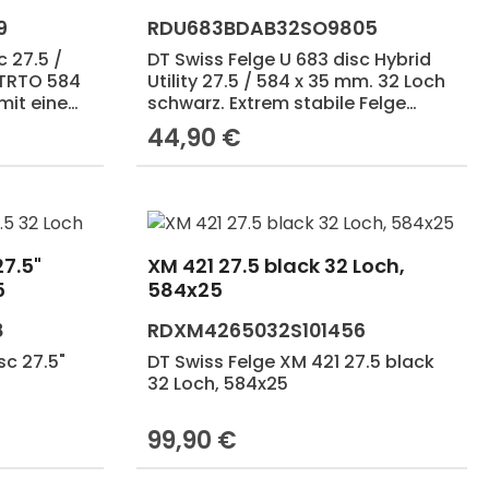
9
RDU683BDAB32SO9805
c 27.5 /
DT Swiss Felge U 683 disc Hybrid
ETRTO 584
Utility 27.5 / 584 x 35 mm. 32 Loch
 mit einem
schwarz. Extrem stabile Felge
cht von
konzipiert für höchste
44,90 €
Regulärer Preis:
. Perfekt
Belastungen am E-Tourenrad,
erad.
Lastenrad, oder Reiserad...,
Maximales Systemgewicht 180 kg.
27.5"
XM 421 27.5 black 32 Loch,
Produkt Anzahl: Gib den 
5
584x25
8
RDXM4265032S101456
sc 27.5"
DT Swiss Felge XM 421 27.5 black
32 Loch, 584x25
99,90 €
Regulärer Preis: