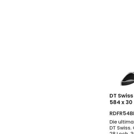
DT Swiss 
Produk
584 x 30
RDFR54B
Die ultima
DT Swiss.
28 Loch. 