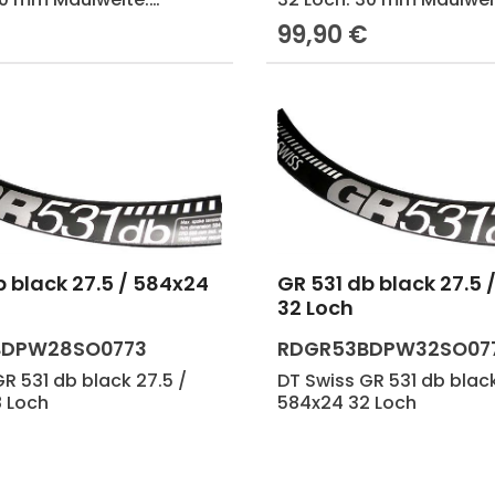
össe 27.5. Neues
Laufradgrösse 27.5. Neu
€
99,90 €
Preis:
Regulärer Preis:
il für verbesserten
Felgenprofil für verbess
schutz. Lieferung mit
Durschlagschutz. Liefer
 black.
Squorx Alu black.
b black 27.5 / 584x24
GR 531 db black 27.5 
t Anzahl: Gib den gewünschten Wert e
Produkt Anzahl:
32 Loch
BDPW28SO0773
RDGR53BDPW32SO07
R 531 db black 27.5 /
DT Swiss GR 531 db black
 Loch
584x24 32 Loch