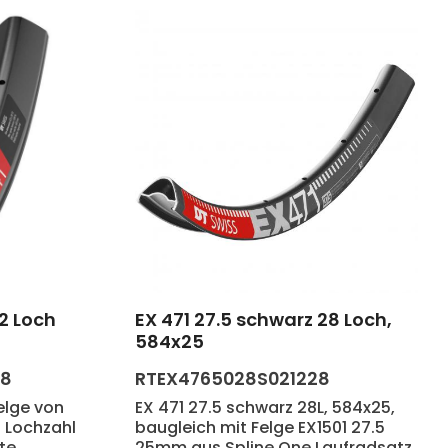
32 Loch
EX 471 27.5 schwarz 28 Loch,
in oder benutze die Schaltflächen um
Produkt Anzahl: Gib den 
584x25
88
RTEX4765028S021228
Felge von
EX 471 27.5 schwarz 28L, 584x25,
. Lochzahl
baugleich mit Felge EX1501 27.5
te.
25mm aus Spline One Laufradsatz