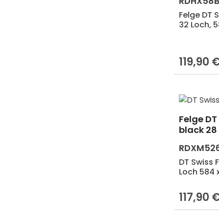
RDHX58
Felge DT S
32 Loch, 
119,90 
Regulärer 
Felge DT 
black 28
RDXM526
DT Swiss F
Loch 584 
117,90 
Regulärer 