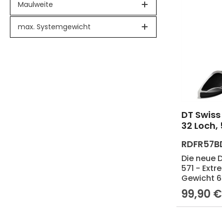
Maulweite
max. Systemgewicht
DT Swiss 
32 Loch,
RDFR57
Die neue D
571 - Ext
Gewicht 65
Freeride-
99,90 
Regulärer 
Swiss. Lau
Lochzahl 