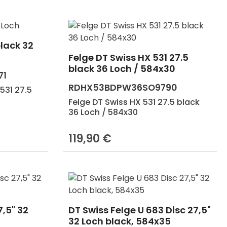
black 32
 Gib den gewünschten Wert ein oder b
Felge DT Swiss HX 531 27.5
black 36 Loch / 584x30
71
RDHX53BDPW36SO9790
531 27.5
Felge DT Swiss HX 531 27.5 black
36 Loch / 584x30
119,90 €
Regulärer Preis:
in oder benutze die Schaltflächen um
7,5" 32
DT Swiss Felge U 683 Disc 27,5"
 Gib den gewünschten Wert ein oder b
32 Loch black, 584x35