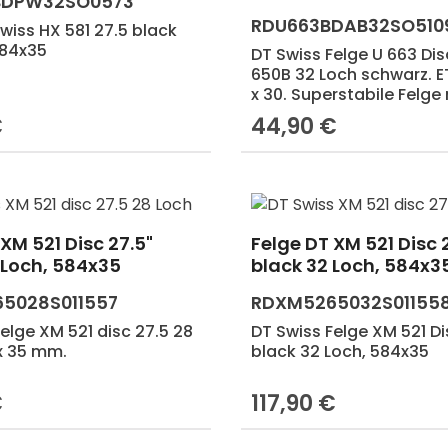
BDPW32SO0573
RDU663BDAB32SO510
wiss HX 581 27.5 black
584x35
DT Swiss Felge U 663 Dis
650B 32 Loch schwarz. 
x 30. Superstabile Felge
maximalen Systemgewi
€
44,90 €
Preis:
Regulärer Preis:
180 kg. 30 mm Maulweite
fürs Lastenrad oder Reis
XM 521 Disc 27.5"
Felge DT XM 521 Disc 
 Loch, 584x35
black 32 Loch, 584x3
5028S011557
RDXM5265032S01155
elge XM 521 disc 27.5 28
DT Swiss Felge XM 521 Di
x 35 mm.
black 32 Loch, 584x35
€
117,90 €
Preis:
Regulärer Preis: