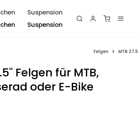
ichen
Suspension
Warenkorb e
Felgen
MTB 27.5
.5" Felgen für MTB,
serad oder E-Bike