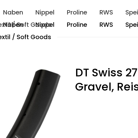
Naben
Nippel
Proline
RWS
Spe
extil / Soft Goods
DT Swiss 27
Gravel, Rei