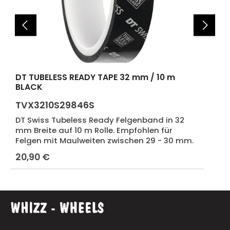
DT TUBELESS READY TAPE 32 mm / 10 m
BLACK
TVX3210S29846S
DT Swiss Tubeless Ready Felgenband in 32
mm Breite auf 10 m Rolle. Empfohlen für
Felgen mit Maulweiten zwischen 29 - 30 mm.
20,90 €
Regulärer Preis: