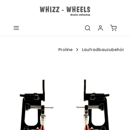
Zum Hauptinhalt springen
Warenk
Proline
Laufradbauzubehör