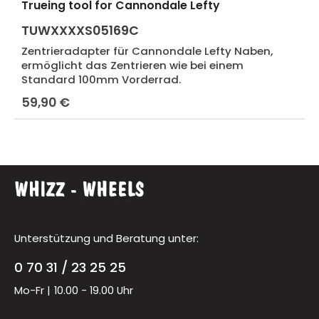
Trueing tool for Cannondale Lefty
TUWXXXXS05169C
Zentrieradapter für Cannondale Lefty Naben,
ermöglicht das Zentrieren wie bei einem
Standard 100mm Vorderrad.
59,90 €
Regulärer Preis:
Unterstützung und Beratung unter:
0 70 31 / 23 25 25
Mo-Fr |
10.00 - 19.00 Uhr