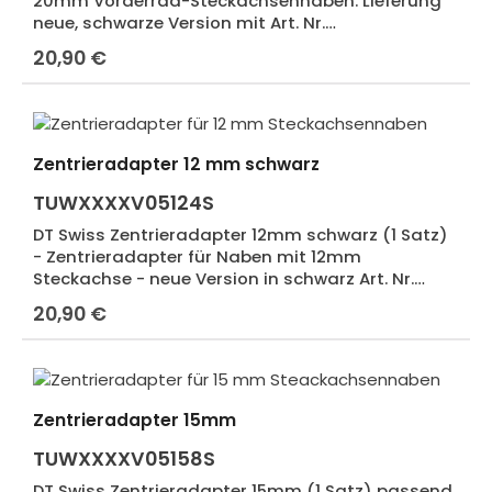
20mm Vorderrad-Steckachsennaben. Lieferung
neue, schwarze Version mit Art. Nr.
TUWXXXXV40286S.
20,90 €
Regulärer Preis:
Zentrieradapter 12 mm schwarz
TUWXXXXV05124S
DT Swiss Zentrieradapter 12mm schwarz (1 Satz)
- Zentrieradapter für Naben mit 12mm
Steckachse - neue Version in schwarz Art. Nr.
TUWXXXXV40284S
20,90 €
Regulärer Preis:
Zentrieradapter 15mm
TUWXXXXV05158S
DT Swiss Zentrieradapter 15mm (1 Satz) passend