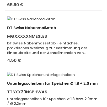
Carbon-Felgen. Mit dem verstellbaren Bit lassen
65,90 €
Regulärer Preis:
sich die Laufräder problemlos auf eine
gleichmäßige Vorspannung bringen.
DT Swiss Nabenmaßstab
MGXXXXXNMESLES
DT Swiss Nabenmassstab - einfaches,
praktisches Werkzeug zur Bestimmung der
Einbaubreite und der Achsdimension von
Vorderrad- oder Hinterradnaben. Einfach in die
4,50 €
Regulärer Preis:
Nabe stecken und auf dem Lineal die
entsprechenden Einbaumasse ablesen.
Unterlegsscheiben für Speichen Ø 1.8 + 2.0 mm
TTSXX20NSPHWAS
Unterlegsscheiben für Speichen Ø 1.8 bzw. 2.0mm
/ Ø 2,2mm