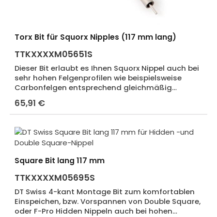
Torx Bit für Squorx Nipples (117 mm lang)
TTKXXXXM05651S
Dieser Bit erlaubt es Ihnen Squorx Nippel auch bei
sehr hohen Felgenprofilen wie beispielsweise
Carbonfelgen entsprechend gleichmäßig
vorzuspannen. Der Dorn ist einfach per Inbus
65,91 €
Regulärer Preis:
verstellbar, damit sich der Grad der
Vorspannung entsprechend anpassen lässt
Square Bit lang 117 mm
TTKXXXXM05695S
DT Swiss 4-kant Montage Bit zum komfortablen
Einspeichen, bzw. Vorspannen von Double Square,
oder F-Pro Hidden Nippeln auch bei hohen