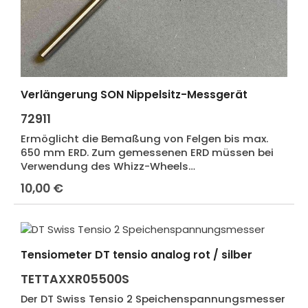
Verlängerung SON Nippelsitz-Messgerät
72911
Ermöglicht die Bemaßung von Felgen bis max.
650 mm ERD. Zum gemessenen ERD müssen bei
Verwendung des Whizz-Wheels
Speichenrechners, oder des DT Swiss
10,00 €
Regulärer Preis:
Speichenkalkulators 3 mm addiert werden !
Tensiometer DT tensio analog rot / silber
TETTAXXR05500S
Der DT Swiss Tensio 2 Speichenspannungsmesser