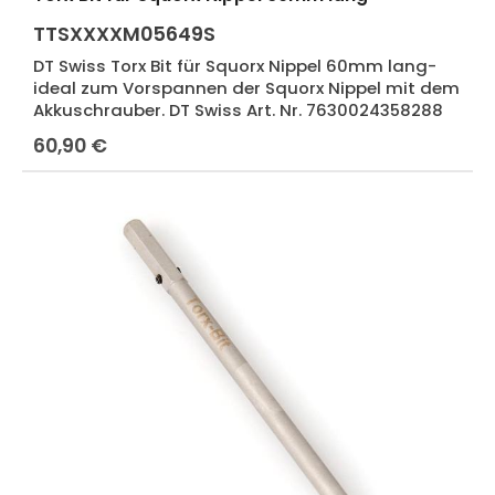
TTSXXXXM05649S
DT Swiss Torx Bit für Squorx Nippel 60mm lang-
ideal zum Vorspannen der Squorx Nippel mit dem
Akkuschrauber. DT Swiss Art. Nr. 7630024358288
60,90 €
Regulärer Preis: