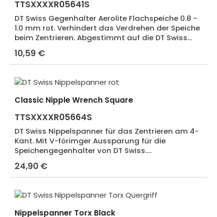
TTSXXXXR05641S
DT Swiss Gegenhalter Aerolite Flachspeiche 0.8 -
1.0 mm rot. Verhindert das Verdrehen der Speiche
beim Zentrieren. Abgestimmt auf die DT Swiss
Nippelspanner. Die Speiche lässt sich damit
10,59 €
Regulärer Preis:
direkt am Nippel halten. Neue Art. Nr.
TTSXXXXR23005S
Classic Nipple Wrench Square
TTSXXXXR05664S
DT Swiss Nippelspanner für das Zentrieren am 4-
Kant. Mit V-förimger Aussparung für die
Speichengegenhalter von DT Swiss.
Flachspeichen wie die DT Aerolite können perfekt
24,90 €
Regulärer Preis:
gehalten und ohne lästiges Verdrehen zentriert
werden.
Nippelspanner Torx Black