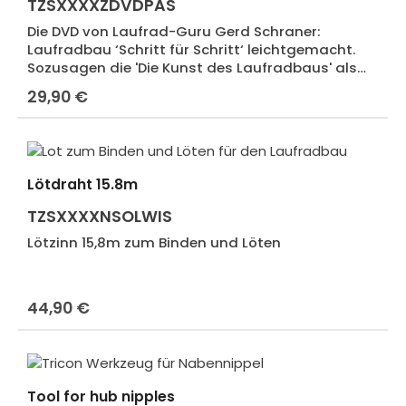
TZSXXXXZDVDPAS
Die DVD von Laufrad-Guru Gerd Schraner:
Laufradbau ‘Schritt für Schritt‘ leichtgemacht.
Sozusagen die 'Die Kunst des Laufradbaus' als
DVD-Ausgabe
29,90 €
Regulärer Preis:
Lötdraht 15.8m
TZSXXXXNSOLWIS
Lötzinn 15,8m zum Binden und Löten
44,90 €
Regulärer Preis:
Tool for hub nipples