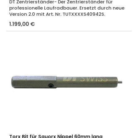
DT Zentrierständer- Der Zentrierständer für
professionelle Laufradbauer. Ersetzt durch neue
Version 2.0 mit Art. Nr. TUTXXXXS40942S.
1.199,00 €
Regulärer Preis:
Torx Bit für Squorx Nippel 60mm lang