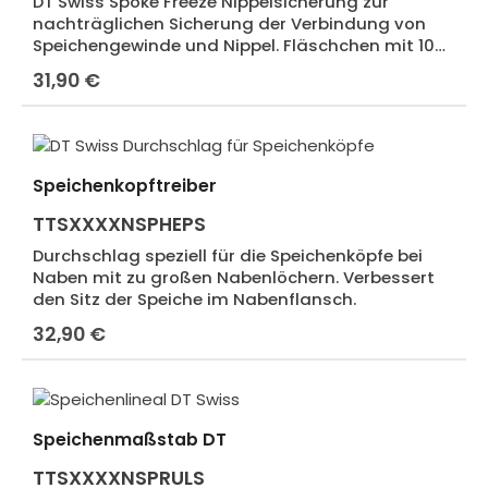
DT Swiss Spoke Freeze Nippelsicherung zur
nachträglichen Sicherung der Verbindung von
Speichengewinde und Nippel. Fläschchen mit 10
ml Inhalt. Extrem ergiebig bei korrekter
31,90 €
Regulärer Preis:
Anwendung. Nachträgliches Nachzentrieren
möglich.
Speichenkopftreiber
TTSXXXXNSPHEPS
Durchschlag speziell für die Speichenköpfe bei
Naben mit zu großen Nabenlöchern. Verbessert
den Sitz der Speiche im Nabenflansch.
32,90 €
Regulärer Preis:
Speichenmaßstab DT
TTSXXXXNSPRULS