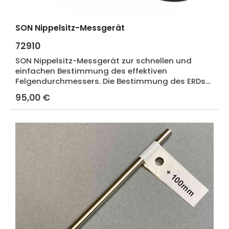
SON Nippelsitz-Messgerät
72910
SON Nippelsitz-Messgerät zur schnellen und
einfachen Bestimmung des effektiven
Felgendurchmessers. Die Bestimmung des ERDs
der Felge wird dadurch zum Kinderspiel. Perfektes
95,00 €
Regulärer Preis:
Werkzeug für den ambitionierten Laufradbauer.