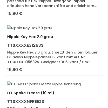
passend für Hex-Nippel. Hexagonal Nippel
erlauben hohe Vorspannkräfte und erleichtern
das Zentrieren mit dem Speichenschlüssel
15,90 €
Regulärer Preis:
Nipple Key Hex 2.0 grau
TTSXXXXE31263S
Nipple Key Hex 2.0 grau. Ersetzt den alten, blauen
DT Swiss Nippelspanner 6-kant mit Art. Nr.
TTSXXXXB05632S. Geeignet für 6-kant / Hex -
Nippel zum Zentrieren von hinten.
15,90 €
Regulärer Preis:
DT Spoke Freeze (10 ml)
TTSXXXXNFREEZS