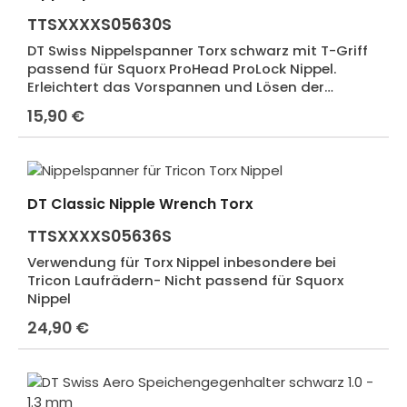
TTSXXXXS05630S
DT Swiss Nippelspanner Torx schwarz mit T-Griff
passend für Squorx ProHead ProLock Nippel.
Erleichtert das Vorspannen und Lösen der
Speichen in Verbindung mit Squorx Nippel und
15,90 €
Regulärer Preis:
PHR Washer.
DT Classic Nipple Wrench Torx
TTSXXXXS05636S
Verwendung für Torx Nippel inbesondere bei
Tricon Laufrädern- Nicht passend für Squorx
Nippel
24,90 €
Regulärer Preis: