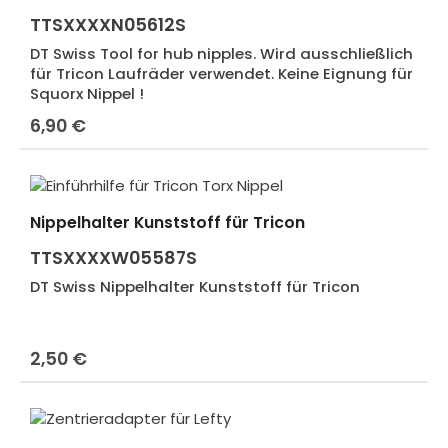
TTSXXXXN05612S
DT Swiss Tool for hub nipples. Wird ausschließlich
für Tricon Laufräder verwendet. Keine Eignung für
Squorx Nippel !
6,90 €
Regulärer Preis:
Nippelhalter Kunststoff für Tricon
TTSXXXXW05587S
DT Swiss Nippelhalter Kunststoff für Tricon
2,50 €
Regulärer Preis: