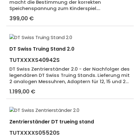
macht die Bestimmung der korrekten
Speichenspannung zum Kinderspiel.
Präzisionswerkzeug für den ambitionierten
399,00 €
Regulärer Preis:
Laufradbauer. Lieferung im Koffer mit
ausführlicher Dokumentation.
DT Swiss Truing Stand 2.0
TUTXXXXS40942S
DT Swiss Zentrierständer 2.0 - der Nachfolger des
legendären DT Swiss Truing Stands. Lieferung mit
2 analogen Messuhren, Adaptern für 12, 15 und 20
mm Steckachsennaben. Tischaufstellung mit
1.199,00 €
Regulärer Preis:
Montageplatte, bzw. Montage im Schraubstock.
Zentrierständer DT trueing stand
TUTXXXXS05520S