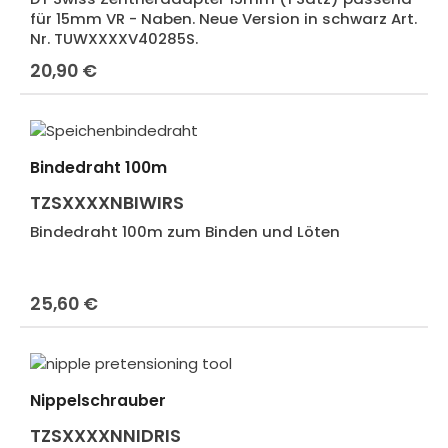
für 15mm VR - Naben. Neue Version in schwarz Art.
Nr. TUWXXXXV40285S.
20,90 €
Regulärer Preis:
Bindedraht 100m
TZSXXXXNBIWIRS
Bindedraht 100m zum Binden und Löten
25,60 €
Regulärer Preis:
Nippelschrauber
TZSXXXXNNIDRIS