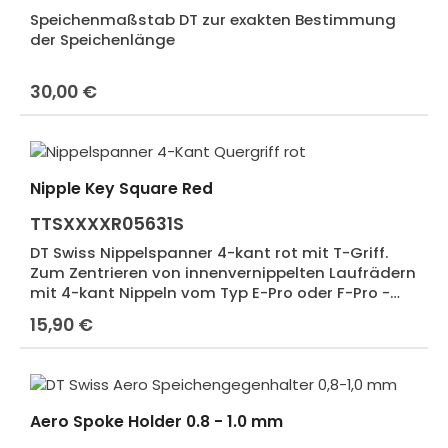
Speichenmaßstab DT zur exakten Bestimmung
der Speichenlänge
30,00 €
Regulärer Preis:
Nipple Key Square Red
TTSXXXXR05631S
DT Swiss Nippelspanner 4-kant rot mit T-Griff.
Zum Zentrieren von innenvernippelten Laufrädern
mit 4-kant Nippeln vom Typ E-Pro oder F-Pro -
Hidden
15,90 €
Regulärer Preis:
Aero Spoke Holder 0.8 - 1.0 mm