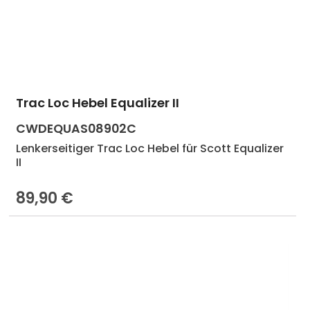
en Wert ein oder benutze die Schaltf
Trac Loc Hebel Equalizer II
lächen um die Anzahl zu erhöhen oder
Produkt Anzahl: Gib den gewünscht
CWDEQUAS08902C
Lenkerseitiger Trac Loc Hebel für Scott Equalizer
II
89,90 €
Regulärer Preis: