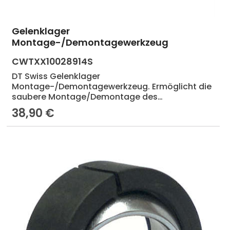
Gelenklager
Produkt Anzahl: Gib den gewünscht
Montage-/Demontagewerkzeug
CWTXX10028914S
DT Swiss Gelenklager
Montage-/Demontagewerkzeug. Ermöglicht die
saubere Montage/Demontage des
Gelenklagers.
38,90 €
Regulärer Preis: