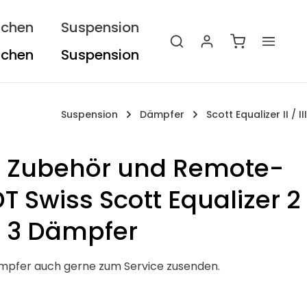
ichen
Suspension
Warenkorb e
Suspension
Dämpfer
Scott Equalizer II / III
e, Zubehör und Remote-
DT Swiss Scott Equalizer 2
r 3 Dämpfer
ämpfer auch gerne zum Service zusenden.