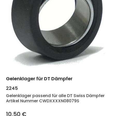
en Wert ein oder benutze die Schaltf
Gelenklager für DT Dämpfer
Produkt Anzahl: Gib den gewünscht
2245
Gelenklager passend für alle DT Swiss Dämpfer
Artikel Nummer CWDXXXXN08079S
10,50 €
Regulärer Preis: