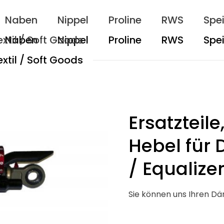
Naben
Nippel
Proline
RWS
Spe
extil / Soft Goods
Ersatzteil
Hebel für 
/ Equalize
Sie können uns Ihren D