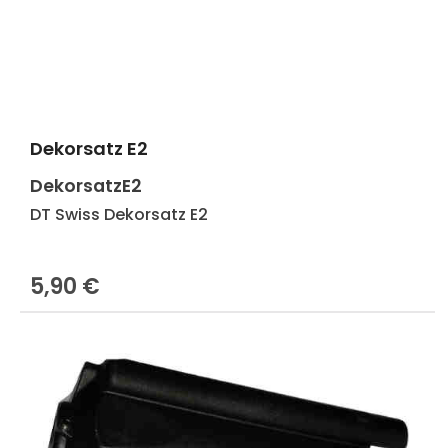
Dekorsatz E2
Produkt Anzahl: Gib den gewünscht
DekorsatzE2
DT Swiss Dekorsatz E2
5,90 €
Regulärer Preis: