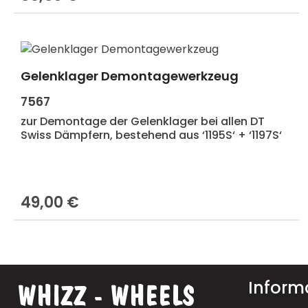
Gelenklager Demontagewerkzeug
Produkt Anzahl: Gib den gewünscht
7567
zur Demontage der Gelenklager bei allen DT
Swiss Dämpfern, bestehend aus ‘1195S‘ + ‘1197S‘
49,00 €
Regulärer Preis:
Inform