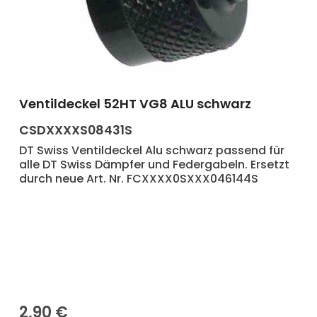
Ventildeckel 52HT VG8 ALU schwarz
Produkt Anzahl: Gib den gewünscht
CSDXXXXS08431S
DT Swiss Ventildeckel Alu schwarz passend für
alle DT Swiss Dämpfer und Federgabeln. Ersetzt
durch neue Art. Nr. FCXXXX0SXXX046144S
2,90 €
Regulärer Preis: