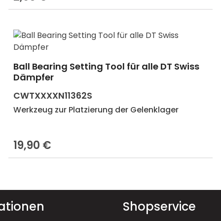
en Wert ein oder benutze die Schaltf
Ball Bearing Setting Tool für alle DT Swiss
Produkt Anzahl: Gib den gewünscht
Dämpfer
CWTXXXXN11362S
Werkzeug zur Platzierung der Gelenklager
19,90 €
Regulärer Preis:
ationen
Shopservice