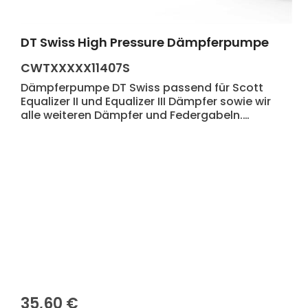
DT Swiss High Pressure Dämpferpumpe
CWTXXXXX11407S
Dämpferpumpe DT Swiss passend für Scott
Equalizer II und Equalizer III Dämpfer sowie wir
alle weiteren Dämpfer und Federgabeln.
Baugleich mit DT Swiss Art. Nr.
CXTXXXXX08660S
35,60 €
Regulärer Preis: