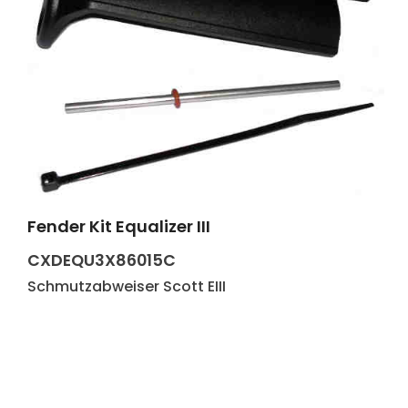
Fender Kit Equalizer III
Produkt Anzahl: Gib den gewünscht
CXDEQU3X86015C
Schmutzabweiser Scott EIII