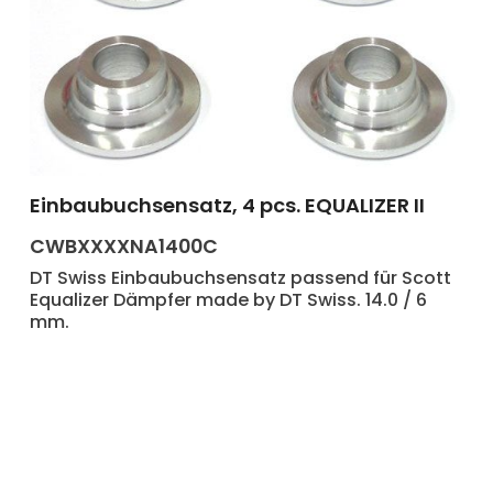
Einbaubuchsensatz, 4 pcs. EQUALIZER II
Produkt Anzahl: Gib den gewünscht
CWBXXXXNA1400C
DT Swiss Einbaubuchsensatz passend für Scott
en Wert ein oder benutze die Schaltf
Equalizer Dämpfer made by DT Swiss. 14.0 / 6
mm.