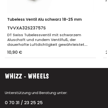
F
Tubeless Ventil Alu schwarz 18-25 mm
TVVXA32S23757S
DT Swiss Tubelessventil mit schwarzem
Aluschaft und rundem Ventilfuß, der
dauerhafte Luftdichtigkeit gewährleistet.
Passend für alle DT Swiss Felgen und
10,90 €
2
Regulärer Preis:
R
Laufräder mit einer Schulterhöhe von 18-25
mm. Neue Art. Nr. TVVXA32S25866S
Unterstützung und Beratung unter:
0 70 31 / 23 25 25