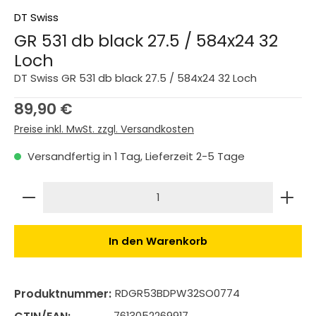
DT Swiss
GR 531 db black 27.5 / 584x24 32
Loch
DT Swiss GR 531 db black 27.5 / 584x24 32 Loch
Regulärer Preis:
89,90 €
Preise inkl. MwSt. zzgl. Versandkosten
Versandfertig in 1 Tag, Lieferzeit 2-5 Tage
Produkt Anzahl: Gib den gewünschten Wert ein 
In den Warenkorb
Produktnummer:
RDGR53BDPW32SO0774
7613052269917