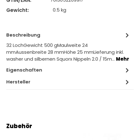
GTIN/EAN:
Gewicht:
0.5 kg
Beschreibung
32 LochGewicht 500 gMaulweite 24
mmAussenbreite 28 mmHöhe 25 mmLieferung inkl.
washer und silbernen Squorx Nippeln 2.0 / 15m…
Mehr
Eigenschaften
Hersteller
Produktgalerie überspringen
Zubehör