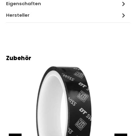
Eigenschaften
Hersteller
Produktgalerie überspringen
Zubehör