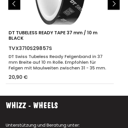
DT TUBELESS READY TAPE 37 mm / 10 m
BLACK
TVX3710S29857S
DT Swiss Tubeless Ready Felgenband in 37
mm Breite auf 10 m Rolle. Empfohlen für
Felgen mit Maulweiten zwischen 31 - 35 mm.
20,90 €
Regulärer Preis:
Unterstützung und Beratung unter: