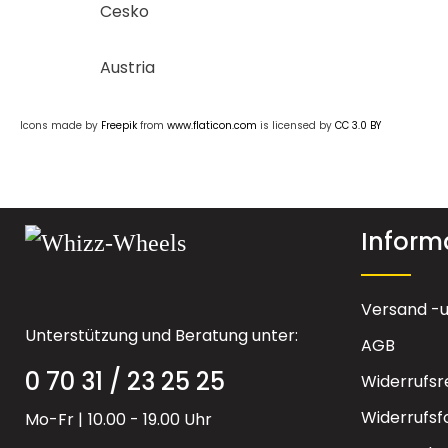
Cesko
Austria
Icons made by
Freepik
from
www.flaticon.com
is licensed by
CC 3.0 BY
Inform
Versand -
Unterstützung und Beratung unter:
AGB
0 70 31 / 23 25 25
Widerrufsr
Widerrufsf
Mo-Fr |
10.00 - 19.00 Uhr