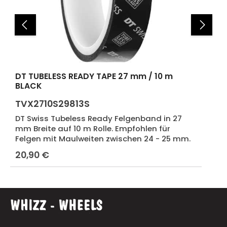
DT TUBELESS READY TAPE 27 mm / 10 m
BLACK
TVX2710S29813S
DT Swiss Tubeless Ready Felgenband in 27
mm Breite auf 10 m Rolle. Empfohlen für
Felgen mit Maulweiten zwischen 24 - 25 mm.
20,90 €
Regulärer Preis: