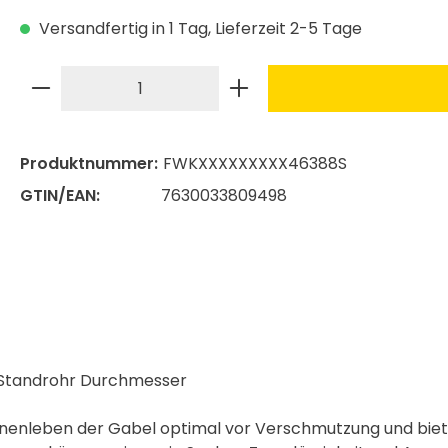
Versandfertig in 1 Tag, Lieferzeit 2-5 Tage
Produkt Anzahl: Gib den gewünschte
Produktnummer:
FWKXXXXXXXXX46388S
GTIN/EAN:
7630033809498
m Standrohr Durchmesser
Innenleben der Gabel optimal vor Verschmutzung und biet