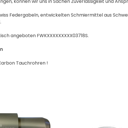
en, können wir uns in Sachen Zuverlässigkeit und Ansp
 Swiss Federgabeln, entwickelten Schmiermittel aus Schwei
.
entisch angeboten FWKXXXXXXXXX03718S.
en
t Carbon Tauchrohren !