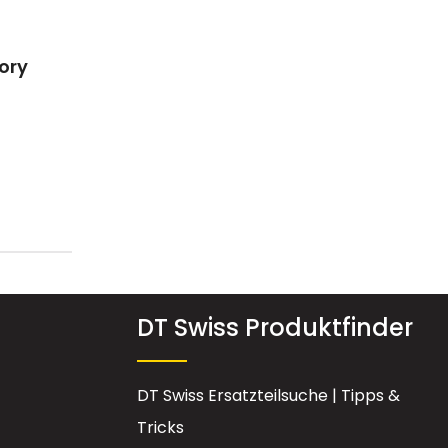
tory
lächen um die Anzahl zu erhöhen oder
Gib den gewünschten Wert ein oder be
DT Swiss Produktfinder
DT Swiss Ersatzteilsuche | Tipps &
Tricks