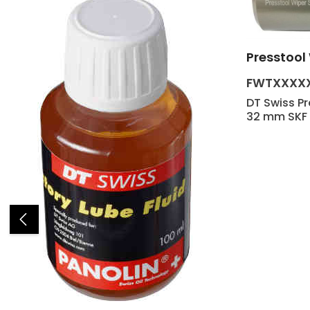
Presstool
Produk
FWTXXXX
DT Swiss Pr
32 mm SKF