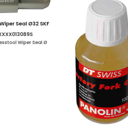
 Wiper Seal Ø32 SKF
t Anzahl: Gib den gewünschten Wert e
XXXX013089S
esstool Wiper Seal Ø