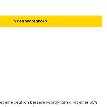
n Wert ein oder benutze die Schaltfl
In den Warenkorb
et eine deutlich bessere Fahrdynamik. Mit einer 50%