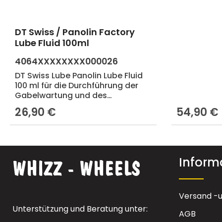
DT Swiss / Panolin Factory
Produkt Anzahl: Gib den gewünscht
Lube Fluid 100ml
4064XXXXXXXX000026
DT Swiss Lube Panolin Lube Fluid
100 ml für die Durchführung der
Gabelwartung und des
Schmierölservice an allen DT
26,90 €
54,90 €
Regulärer Preis:
Regulärer Pr
Swiss Federgabeln. Zusammen
mit dem DT Swiss Panolin Factory
Fork Oil ergibt sich ein
Ansprechverhalten wie bei einer
neuen Gabel
Inform
Versand -
Unterstützung und Beratung unter:
AGB