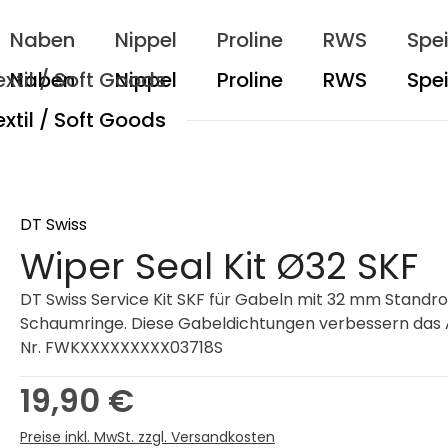
Naben
Nippel
Proline
RWS
Spe
extil / Soft Goods
DT Swiss
Wiper Seal Kit Ø32 SKF
DT Swiss Service Kit SKF für Gabeln mit 32 mm Standr
Schaumringe. Diese Gabeldichtungen verbessern das A
Nr. FWKXXXXXXXXX03718S
Regulärer Preis:
19,90 €
Preise inkl. MwSt. zzgl. Versandkosten