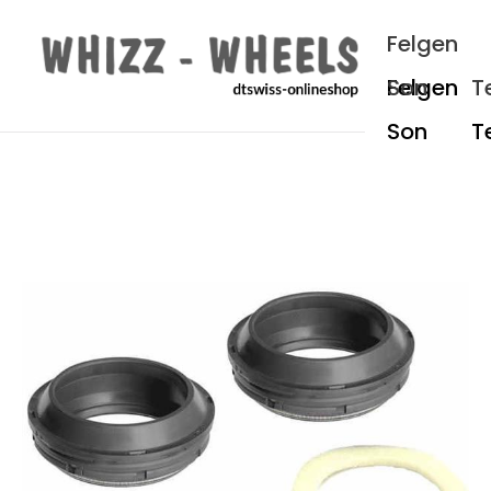
um Hauptinhalt springen
Zur Hauptnavigation springen
Felgen
Son
T
Bildergalerie überspringen