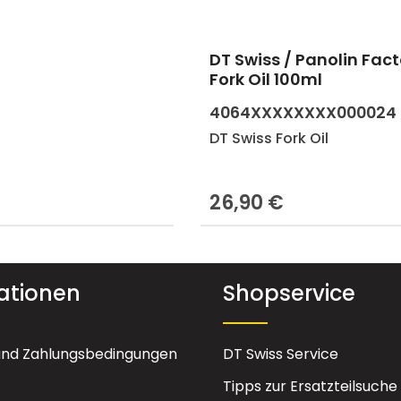
DT Swiss / Panolin Fac
en Wert ein oder benutze die Schaltf
Produkt Anzahl: 
Fork Oil 100ml
4064XXXXXXXX000024
DT Swiss Fork Oil
26,90 €
eis:
Regulärer Preis:
ationen
Shopservice
und Zahlungsbedingungen
DT Swiss Service
Tipps zur Ersatzteilsuche