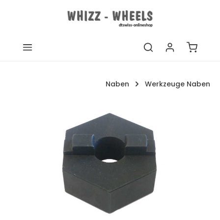
Zum Hauptinhalt springen
Warenk
Naben
Werkzeuge Naben
Bildergalerie überspringen