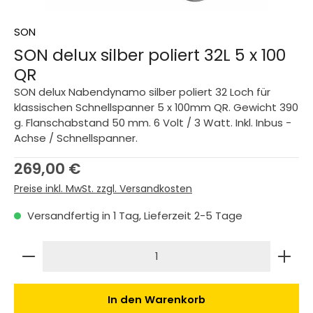
SON
SON delux silber poliert 32L 5 x 100
QR
SON delux Nabendynamo silber poliert 32 Loch für
klassischen Schnellspanner 5 x 100mm QR. Gewicht 390
g. Flanschabstand 50 mm. 6 Volt / 3 Watt. Inkl. Inbus -
Achse / Schnellspanner.
Regulärer Preis:
269,00 €
Preise inkl. MwSt. zzgl. Versandkosten
Versandfertig in 1 Tag, Lieferzeit 2-5 Tage
Produkt Anzahl: Gib den gewünschten Wert ein 
In den Warenkorb