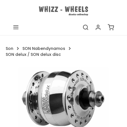
Zum Hauptinhalt springen
Warenk
Son
SON Nabendynamos
SON delux / SON delux disc
Bildergalerie überspringen