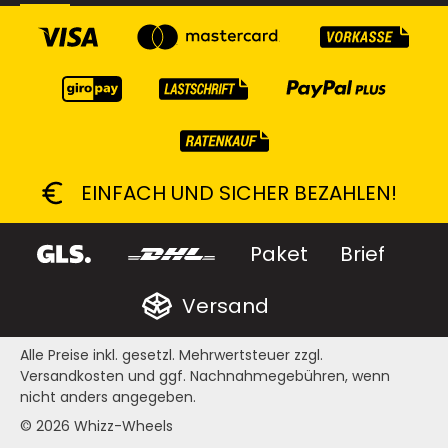
EINFACH UND SICHER BEZAHLEN!
Paket
Brief
Versand
Alle Preise inkl. gesetzl. Mehrwertsteuer zzgl.
Versandkosten
und ggf. Nachnahmegebühren, wenn
nicht anders angegeben.
© 2026
Whizz-Wheels