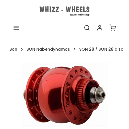
Zum Hauptinhalt springen
Warenk
Son
SON Nabendynamos
SON 28 / SON 28 disc
Bildergalerie überspringen