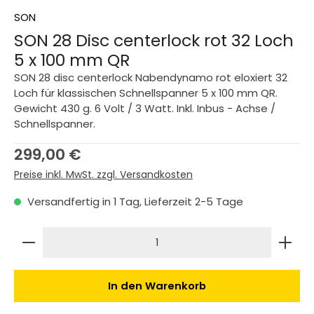
SON
SON 28 Disc centerlock rot 32 Loch
5 x 100 mm QR
SON 28 disc centerlock Nabendynamo rot eloxiert 32
Loch für klassischen Schnellspanner 5 x 100 mm QR.
Gewicht 430 g. 6 Volt / 3 Watt. Inkl. Inbus - Achse /
Schnellspanner.
Regulärer Preis:
299,00 €
Preise inkl. MwSt. zzgl. Versandkosten
Versandfertig in 1 Tag, Lieferzeit 2-5 Tage
Produkt Anzahl: Gib den gewünschten Wert ein 
In den Warenkorb