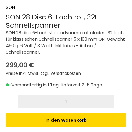
SON
SON 28 Disc 6-Loch rot, 32L
Schnellspanner
SON 28 disc 6-Loch Nabendynamo rot eloxiert 32 Loch
für klassischen Schnellspanner 5 x 100 mm QR. Gewicht
460 g. 6 Volt / 3 Watt. Inkl. Inbus - Achse /
Schnellspanner.
Regulärer Preis:
299,00 €
Preise inkl. MwSt. zzgl. Versandkosten
Versandfertig in 1 Tag, Lieferzeit 2-5 Tage
Produkt Anzahl: Gib den gewünschten Wert ein 
In den Warenkorb