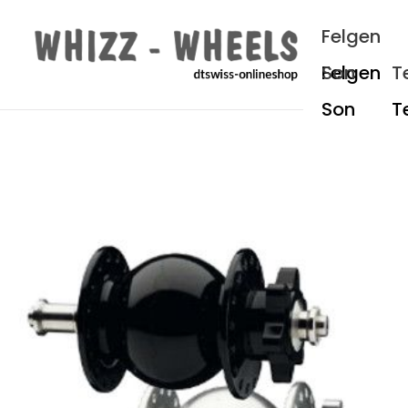
um Hauptinhalt springen
Zur Hauptnavigation springen
Felgen
Son
T
Bildergalerie überspringen