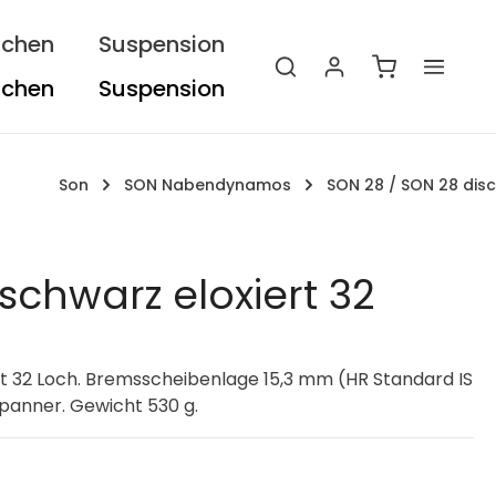
ichen
Suspension
Warenkorb e
Son
SON Nabendynamos
SON 28 / SON 28 disc
schwarz eloxiert 32
 32 Loch. Bremsscheibenlage 15,3 mm (HR Standard IS
panner. Gewicht 530 g.