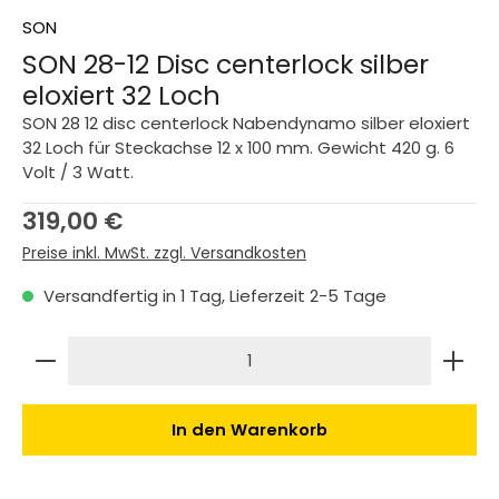
SON
SON 28-12 Disc centerlock silber
eloxiert 32 Loch
SON 28 12 disc centerlock Nabendynamo silber eloxiert
32 Loch für Steckachse 12 x 100 mm. Gewicht 420 g. 6
Volt / 3 Watt.
Regulärer Preis:
319,00 €
Preise inkl. MwSt. zzgl. Versandkosten
Versandfertig in 1 Tag, Lieferzeit 2-5 Tage
Produkt Anzahl: Gib den gewünschten Wert ein 
In den Warenkorb