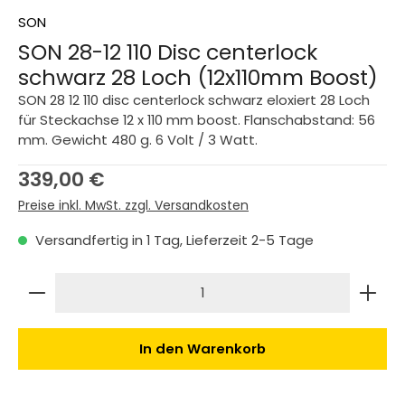
SON
SON 28-12 110 Disc centerlock
schwarz 28 Loch (12x110mm Boost)
SON 28 12 110 disc centerlock schwarz eloxiert 28 Loch
für Steckachse 12 x 110 mm boost. Flanschabstand: 56
mm. Gewicht 480 g. 6 Volt / 3 Watt.
Regulärer Preis:
339,00 €
Preise inkl. MwSt. zzgl. Versandkosten
Versandfertig in 1 Tag, Lieferzeit 2-5 Tage
Produkt Anzahl: Gib den gewünschten Wert ein 
In den Warenkorb