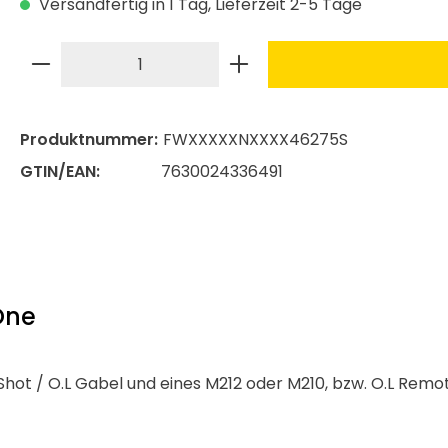
Versandfertig in 1 Tag, Lieferzeit 2-5 Tage
Produkt Anzahl: Gib den gewünschte
Produktnummer:
FWXXXXXNXXXX46275S
GTIN/EAN:
7630024336491
One
leShot / O.L Gabel und eines M212 oder M210, bzw. O.L Re