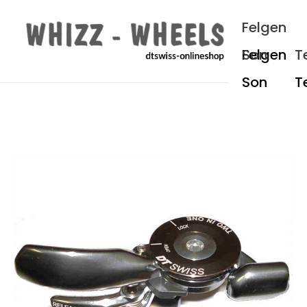
um Hauptinhalt springen
Zur Hauptnavigation springen
Felgen
Son
T
Bildergalerie überspringen