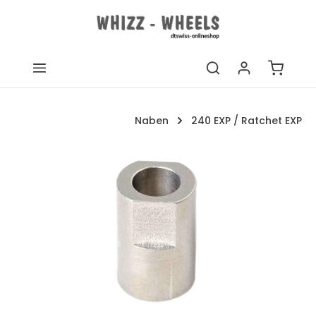
Zum Hauptinhalt springen
Warenk
Naben
240 EXP / Ratchet EXP
Bildergalerie überspringen