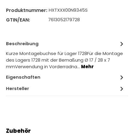
Produktnummer:
HXTXXX00N9345S
GTIN/EAN:
7613052179728
Beschreibung
Kurze Montagebuchse für Lager 1728Für die Montage
des Lagers 1728 mit der Bemaßung Ø 17 / 28 x 7
mmVerwendung in Vorderradna…
Mehr
Eigenschaften
Hersteller
Produktgalerie überspringen
Zubehör