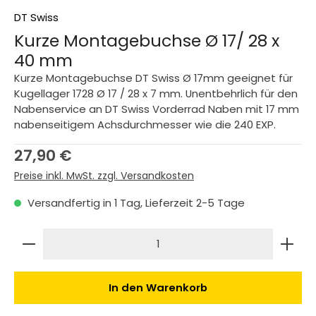
DT Swiss
Kurze Montagebuchse Ø 17/ 28 x
40 mm
Kurze Montagebuchse DT Swiss Ø 17mm geeignet für
Kugellager 1728 Ø 17 / 28 x 7 mm. Unentbehrlich für den
Nabenservice an DT Swiss Vorderrad Naben mit 17 mm
nabenseitigem Achsdurchmesser wie die 240 EXP.
Regulärer Preis:
27,90 €
Preise inkl. MwSt. zzgl. Versandkosten
Versandfertig in 1 Tag, Lieferzeit 2-5 Tage
Produkt Anzahl: Gib den gewünschten Wert ein 
In den Warenkorb