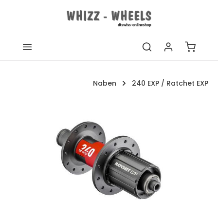
Zum Hauptinhalt springen
Warenk
Naben
240 EXP / Ratchet EXP
Bildergalerie überspringen