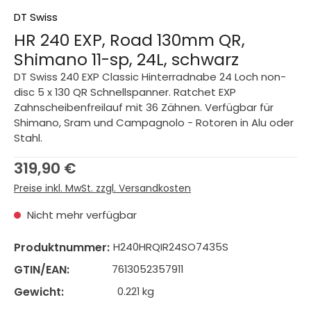
DT Swiss
HR 240 EXP, Road 130mm QR,
Shimano 11-sp, 24L, schwarz
DT Swiss 240 EXP Classic Hinterradnabe 24 Loch non-
disc 5 x 130 QR Schnellspanner. Ratchet EXP
Zahnscheibenfreilauf mit 36 Zähnen. Verfügbar für
Shimano, Sram und Campagnolo - Rotoren in Alu oder
Stahl.
Regulärer Preis:
319,90 €
Preise inkl. MwSt. zzgl. Versandkosten
Nicht mehr verfügbar
Produktnummer:
H240HRQIR24SO7435S
GTIN/EAN:
7613052357911
Gewicht:
0.221 kg