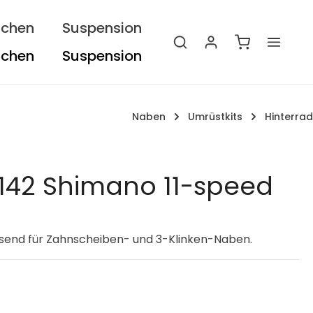
ichen
Suspension
Warenkorb e
Naben
Umrüstkits
Hinterrad
x142 Shimano 11-speed
ssend für Zahnscheiben- und 3-Klinken-Naben.