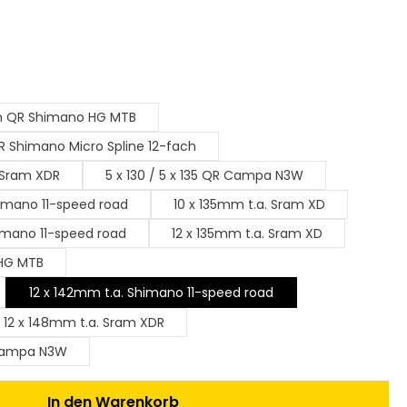
m QR Shimano HG MTB
 Shimano Micro Spline 12-fach
 Sram XDR
5 x 130 / 5 x 135 QR Campa N3W
himano 11-speed road
10 x 135mm t.a. Sram XD
135mm t.a. Shimano 11-speed road
12 x 135mm t.a. Sram XD
 HG MTB
12 x 142mm t.a. Shimano 11-speed road
 12 x 148mm t.a. Sram XDR
. Campa N3W
n Wert ein oder benutze die Schaltfl
In den Warenkorb