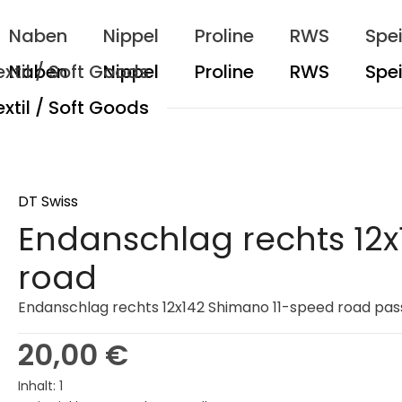
Naben
Nippel
Proline
RWS
Spe
extil / Soft Goods
DT Swiss
Endanschlag rechts 12
road
Endanschlag rechts 12x142 Shimano 11-speed road pa
Regulärer Preis:
20,00 €
Inhalt:
1