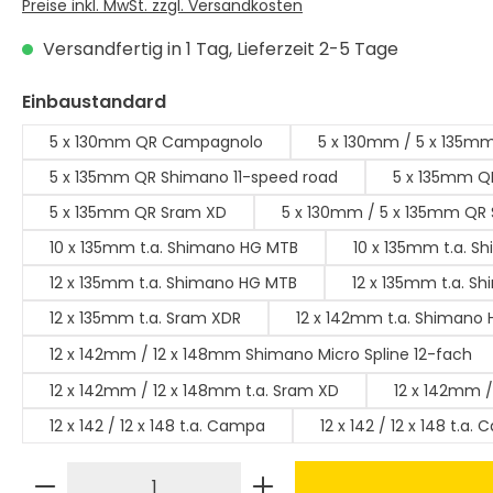
Preise inkl. MwSt. zzgl. Versandkosten
Versandfertig in 1 Tag, Lieferzeit 2-5 Tage
auswählen
Einbaustandard
5 x 130mm QR Campagnolo
5 x 130mm / 5 x 135m
5 x 135mm QR Shimano 11-speed road
5 x 135mm QR
5 x 135mm QR Sram XD
5 x 130mm / 5 x 135mm QR
10 x 135mm t.a. Shimano HG MTB
10 x 135mm t.a. S
12 x 135mm t.a. Shimano HG MTB
12 x 
12 x 135mm t.a. Sram XDR
12 x 142mm t.a. Shimano
12 x 142mm / 12 x 148mm Shimano Micro Spline 12-fach
12 x 142mm / 12 x 148mm t.a. Sram XD
12 x 142mm /
12 x 142 / 12 x 148 t.a. Campa
12 x 142 / 12 x 148 t.a
Produkt Anzahl: Gib den gewünschte