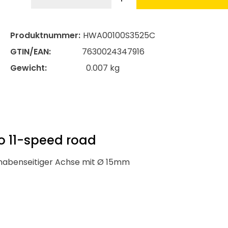
Produktnummer:
HWA00100S3525C
GTIN/EAN:
7630024347916
Gewicht:
0.007 kg
o 11-speed road
nabenseitiger Achse mit Ø 15mm