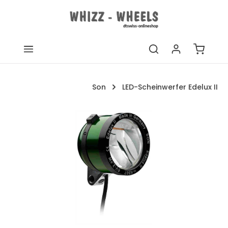
Zum Hauptinhalt springen
Warenk
Son
LED-Scheinwerfer Edelux II
Bildergalerie überspringen