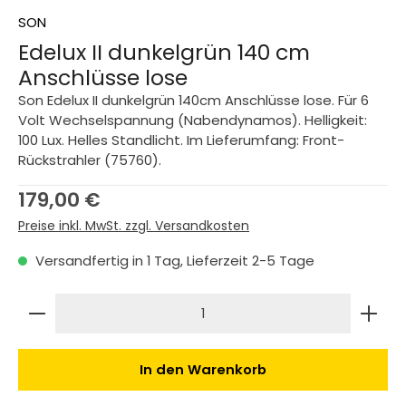
SON
Edelux II dunkelgrün 140 cm
Anschlüsse lose
Son Edelux II dunkelgrün 140cm Anschlüsse lose. Für 6
Volt Wechselspannung (Nabendynamos). Helligkeit:
100 Lux. Helles Standlicht. Im Lieferumfang: Front-
Rückstrahler (75760).
Regulärer Preis:
179,00 €
Preise inkl. MwSt. zzgl. Versandkosten
Versandfertig in 1 Tag, Lieferzeit 2-5 Tage
Produkt Anzahl: Gib den gewünschten Wert ein 
In den Warenkorb