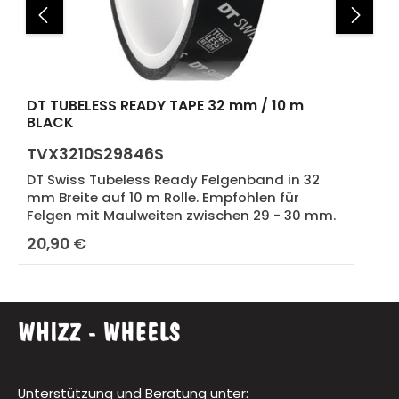
DT TUBELESS READY TAPE 32 mm / 10 m
BLACK
TVX3210S29846S
DT Swiss Tubeless Ready Felgenband in 32
mm Breite auf 10 m Rolle. Empfohlen für
Felgen mit Maulweiten zwischen 29 - 30 mm.
20,90 €
Regulärer Preis:
Unterstützung und Beratung unter: