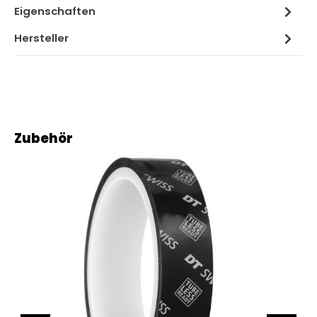
Eigenschaften
Hersteller
Produktgalerie überspringen
Zubehör