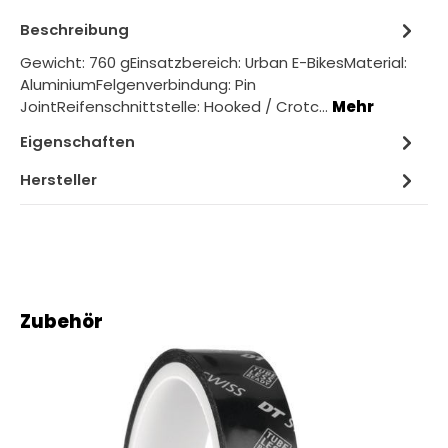
Beschreibung
Gewicht: 760 gEinsatzbereich: Urban E-BikesMaterial:
AluminiumFelgenverbindung: Pin
JointReifenschnittstelle: Hooked / Crotc…
Mehr
Eigenschaften
Hersteller
Produktgalerie überspringen
Zubehör