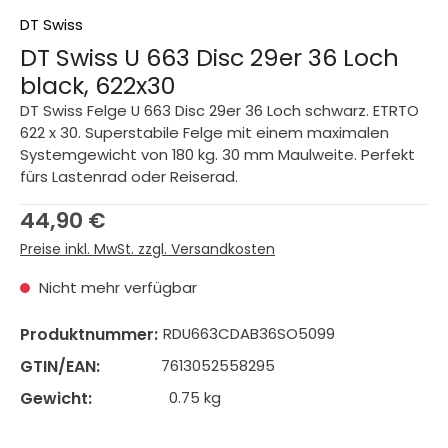
DT Swiss
DT Swiss U 663 Disc 29er 36 Loch
black, 622x30
DT Swiss Felge U 663 Disc 29er 36 Loch schwarz. ETRTO
622 x 30. Superstabile Felge mit einem maximalen
Systemgewicht von 180 kg. 30 mm Maulweite. Perfekt
fürs Lastenrad oder Reiserad.
Regulärer Preis:
44,90 €
Preise inkl. MwSt. zzgl. Versandkosten
Nicht mehr verfügbar
Produktnummer:
RDU663CDAB36SO5099
GTIN/EAN:
7613052558295
Gewicht:
0.75 kg