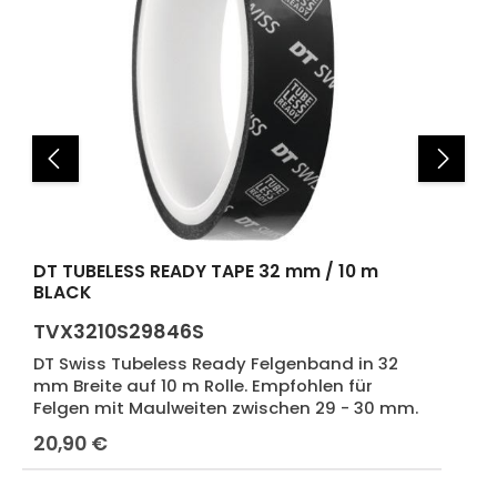
DT TUBELESS READY TAPE 32 mm / 10 m
BLACK
TVX3210S29846S
DT Swiss Tubeless Ready Felgenband in 32
mm Breite auf 10 m Rolle. Empfohlen für
Felgen mit Maulweiten zwischen 29 - 30 mm.
20,90 €
Regulärer Preis: