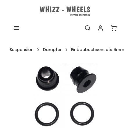
Zum Hauptinhalt springen
Warenk
Suspension
Dämpfer
Einbaubuchsensets 6mm
Bildergalerie überspringen