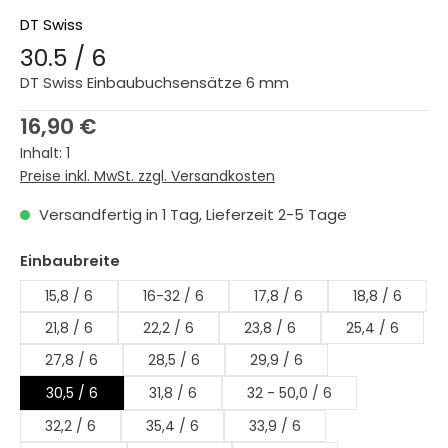
DT Swiss
30.5 / 6
DT Swiss Einbaubuchsensätze 6 mm
Regulärer Preis:
16,90 €
Inhalt:
1
Preise inkl. MwSt. zzgl. Versandkosten
Versandfertig in 1 Tag, Lieferzeit 2-5 Tage
auswählen
Einbaubreite
15,8 / 6
16-32 / 6
17,8 / 6
18,8 / 6
21,8 / 6
22,2 / 6
23,8 / 6
25,4 / 6
27,8 / 6
28,5 / 6
29,9 / 6
30,5 / 6
31,8 / 6
32 - 50,0 / 6
32,2 / 6
35,4 / 6
33,9 / 6