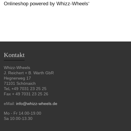
Onlineshop powered by Whizz-Wheels‘
Kontakt
Whizz-Wheels
J. Reichert + B. Warth GbR
Hegnerweg 17
71101 Schönaich
TeL +49 7031 23 25 25
Fax + 49 7031 23 25 26
eMail:
info@whizz-wheels.de
Mo - Fr 14.00-19.00
Sa 10.00-13.30