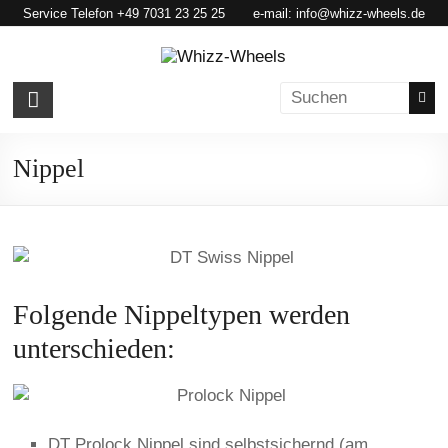
Skip
Service Telefon +49 7031 23 25 25 e-mail:
info@whizz-wheels.de
to
content
Whizz-
Wheels
Nippel
Whizz-
Wheels
Folgende Nippeltypen werden
unterschieden:
DT Prolock Nippel sind selbstsichernd (am